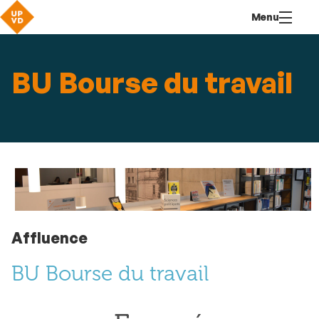
Aller
Navigation
Accès
Connexion
Menu
au
directs
contenu
BU Bourse du travail
Affluence
BU Bourse du travail