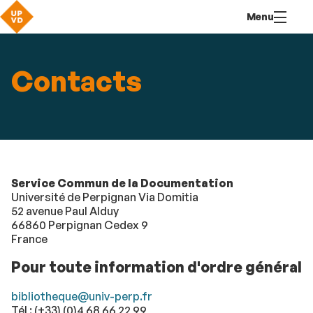
Aller
Navigation
Accès
Connexion
Menu
au
directs
contenu
Contacts
Service Commun de la Documentation
Université de Perpignan Via Domitia
52 avenue Paul Alduy
66860 Perpignan Cedex 9
France
Pour toute information d'ordre général
bibliotheque@univ-perp.fr
Tél : (+33) (0)4 68 66 22 99