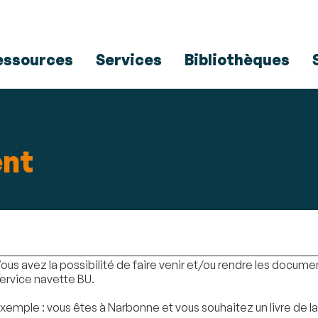
Aller
Navigation
Accès
Connexion
au
directs
contenu
essources
Services
Bibliothèques
ent
ous avez la possibilité de faire venir et/ou rendre les docume
ervice navette BU.
xemple : vous êtes à Narbonne et vous souhaitez un livre de l