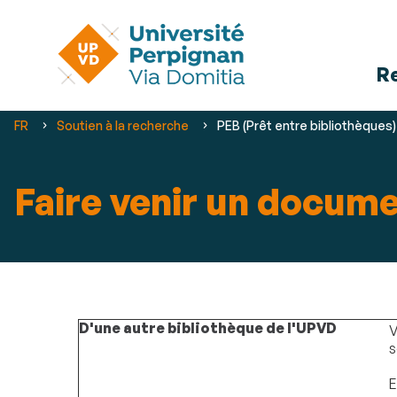
R
Vous
FR
Soutien à la recherche
PEB (Prêt entre bibliothèques)
êtes
ici :
Faire venir un docum
D'une autre bibliothèque de l'UPVD
V
s
E