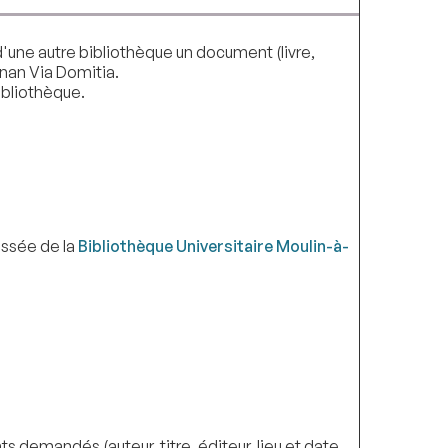
d'une autre bibliothèque un document (livre,
ignan Via Domitia.
ibliothèque.
ussée de la
Bibliothèque Universitaire Moulin-à-
demandés (auteur, titre, éditeur, lieu et date