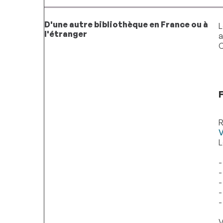
D'une autre bibliothèque en France ou à
L
l'étranger
a
C
R
V
L
-
-
-
-
-
V