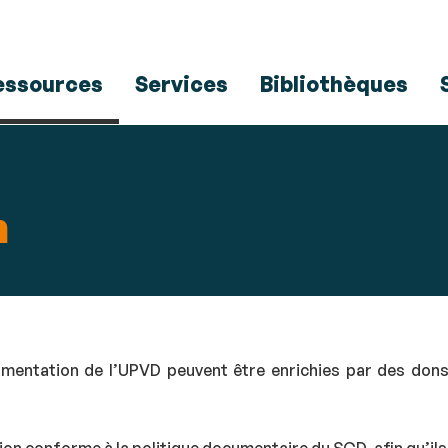
Aller
Navigation
Accès
Connexion
au
directs
contenu
essources
Services
Bibliothèques
n
entation de l’UPVD peuvent être enrichies par des dons d