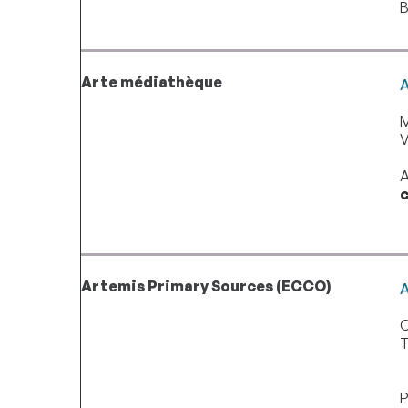
B
Arte médiathèque
A
M
V
A
c
Artemis Primary Sources (ECCO)
A
T
P