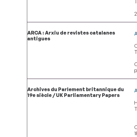
T
2
ARCA : Arxiu de revistes catalanes
A
antigues
T
C
p
Archives du Parlement britannique du
A
19e siècle / UK Parliamentary Papers
H
T
C
1