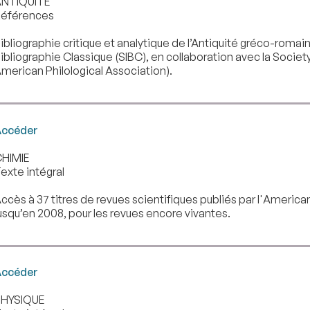
NTIQUITE
éférences
ibliographie critique et analytique de l’Antiquité gréco-romain
ibliographie Classique (SIBC), en collaboration avec la Societ
merican Philological Association).
ccéder
HIMIE
exte intégral
ccès à 37 titres de revues scientifiques publiés par l'Ameri
usqu’en 2008, pour les revues encore vivantes.
ccéder
PHYSIQUE