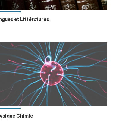
ngues et Littératures
ysique Chimie