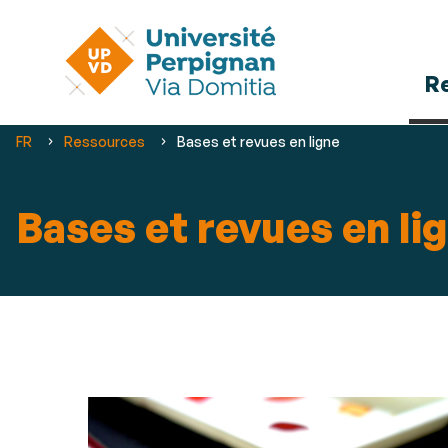
R
Vous
FR
Ressources
Bases et revues en ligne
êtes
ici :
Bases et revues en li