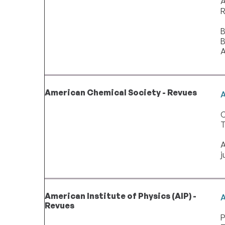
A
R
B
B
A
American Chemical Society - Revues
A
C
T
A
j
American Institute of Physics (AIP) -
A
Revues