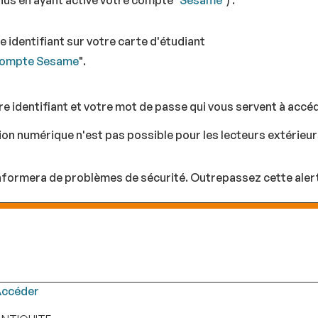
nus en ayant activé votre compte "
Sesame
") :
 identifiant sur votre carte d'étudiant
ompte Sesame
".
tre identifiant et votre mot de passe qui vous servent à accéd
on numérique n'est pas possible pour les lecteurs extérieurs
 informera de problèmes de sécurité. Outrepassez cette aler
ccéder