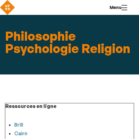
Aller
Navigation
Accès
Connexion
Menu
au
directs
contenu
Philosophie
Psychologie Religion
Ressources en ligne
Brill
Cairn