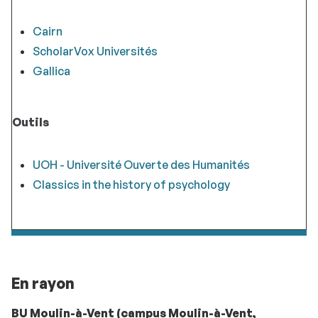
Cairn
ScholarVox Universités
Gallica
Outils
UOH - Université Ouverte des Humanités
Classics in the history of psychology
En rayon
BU Moulin-à-Vent
(campus Moulin-à-Vent,