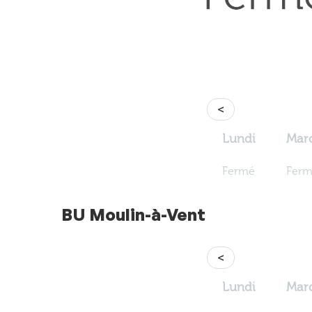
<
Lundi
Mar
Fermé
Fer
BU Moulin-à-Vent
<
Lundi
Mar