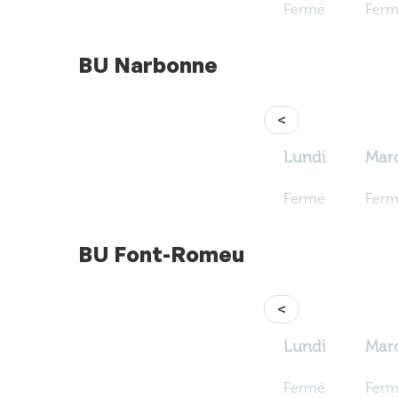
Fermé
Fer
BU Narbonne
<
Lundi
Mar
Fermé
Fer
BU Font-Romeu
<
Lundi
Mar
Fermé
Fer