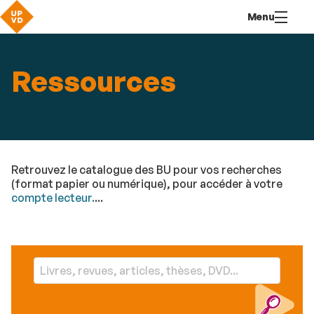
Aller
Navigation
Accès
Connexion
Menu
au
directs
contenu
Ressources
Retrouvez le catalogue des BU pour vos recherches
(format papier ou numérique), pour accéder à votre
compte lecteur.
...