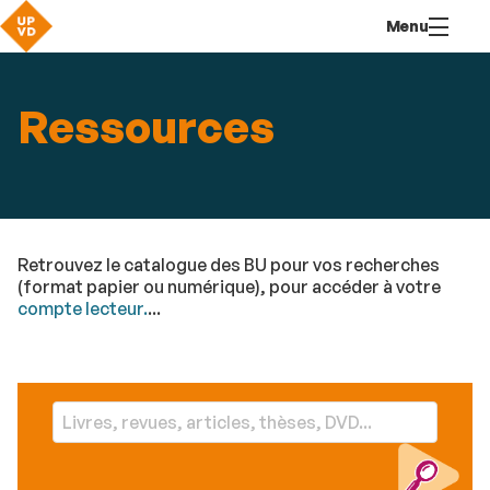
Aller
Navigation
Accès
Connexion
Menu
au
directs
contenu
Ressources
Retrouvez le catalogue des BU pour vos recherches
(format papier ou numérique), pour accéder à votre
compte lecteur.
...