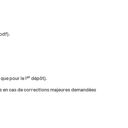
pdf).
er
que pour le 1
dépôt).
ires en cas de corrections majeures demandées