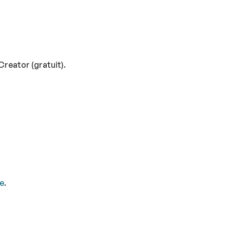
Creator (gratuit).
le
.