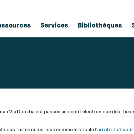
Aller
Navigation
Accès
Connexion
au
directs
contenu
essources
Services
Bibliothèques
gnan Via Domitia est passée au dépôt électronique des thèses
ôt sous forme numérique comme le stipule l’
arrêté du 7 aoû