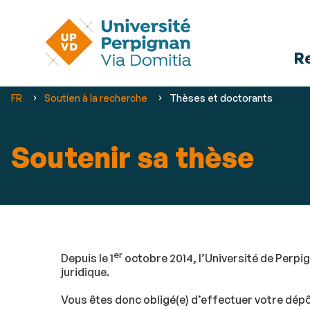
R
Vous
FR
Soutien à la recherche
Thèses et doctorants
êtes
ici :
Soutenir sa thèse
er
Depuis le 1
octobre 2014, l’Université de Perpi
juridique.
Vous êtes donc obligé(e) d’effectuer votre dép