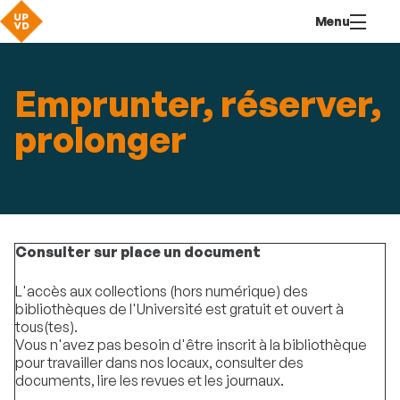
Aller
Navigation
Accès
Connexion
Menu
au
directs
contenu
Emprunter, réserver,
prolonger
Consulter sur place un document
L'accès aux collections (hors numérique) des
bibliothèques de l'Université est gratuit et ouvert à
tous(tes).
Vous n'avez pas besoin d'être inscrit à la bibliothèque
pour travailler dans nos locaux, consulter des
documents, lire les revues et les journaux.