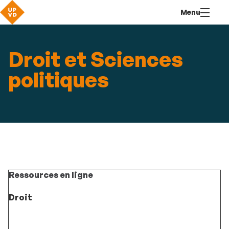
Aller
Navigation
Accès
Connexion
Menu
au
directs
contenu
Droit et Sciences
politiques
Ressources en ligne
Droit