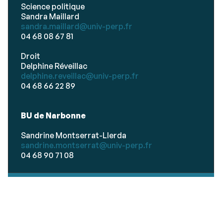
Science politique
Sandra Maillard
sandra.maillard@univ-perp.fr
04 68 08 67 81
Droit
Delphine Réveillac
delphine.reveillac@univ-perp.fr
04 68 66 22 89
BU de Narbonne
Sandrine Montserrat-Llerda
sandrine.montserrat@univ-perp.fr
04 68 90 71 08