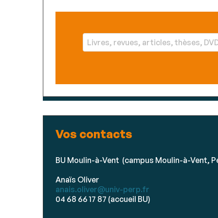
Vos contacts
BU Moulin-à-Vent (campus Moulin-à-Vent, P
Anaïs Oliver
anais.oliver@univ-perp.fr
04 68 66 17 87 (accueil BU)