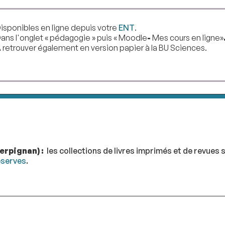
isponibles en ligne depuis votre
ENT
.
ans l'onglet « pédagogie » puis « Moodle
-
Mes cours en ligne»
 retrouver également en version papier à la BU Sciences.
erpignan) :
les collections de
livres imprimés et de revues
s
éserves
.