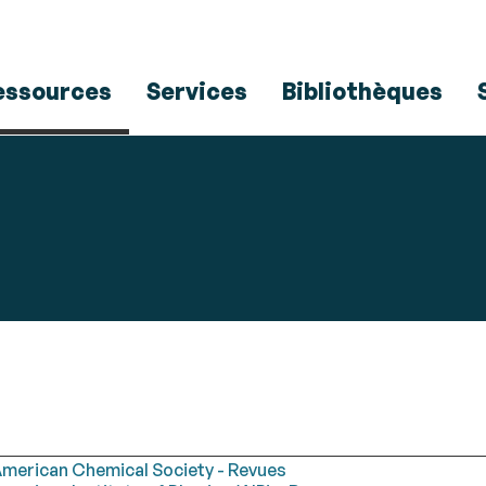
Aller
Navigation
Accès
Connexion
au
directs
contenu
essources
Services
Bibliothèques
merican Chemical Society - Revues