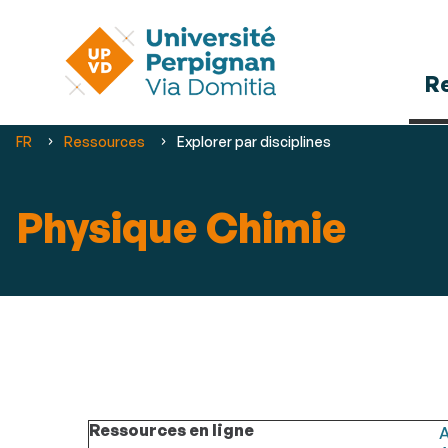
R
Vous
FR
Ressources
Explorer par disciplines
êtes
ici :
Physique Chimie
Ressources en ligne
A