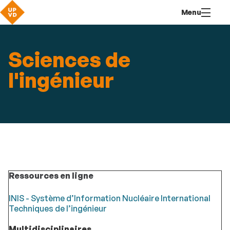
Aller
Navigation
Accès
Connexion
Menu
au
directs
contenu
Sciences de
l'ingénieur
Ressources en ligne
INIS - Système d’Information Nucléaire International
Techniques de l’ingénieur
Multidisciplinaires