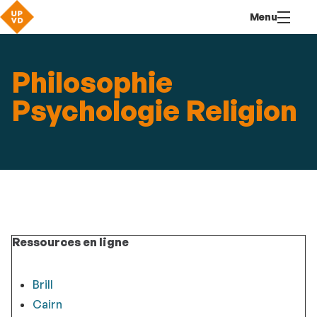
Aller
Navigation
Accès
Connexion
Menu
au
directs
contenu
Philosophie
Psychologie Religion
Ressources en ligne
Brill
Cairn