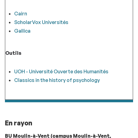
Cairn
ScholarVox Universités
Gallica
Outils
UOH - Université Ouverte des Humanités
Classics in the history of psychology
En rayon
BU Moulin-à-Vent
(campus Moulin-à-Vent,