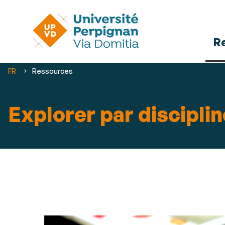
R
Vous
FR
Ressources
êtes
ici :
Explorer par discipli