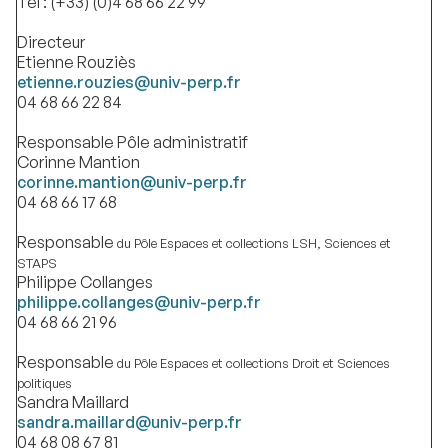
Tél : (+33) (0)4 68 66 22 99
Directeur
Etienne Rouziès
etienne.rouzies@univ-perp.fr
04 68 66 22 84
Responsable Pôle administratif
Corinne Mantion
corinne.mantion@univ-perp.fr
04 68 66 17 68
Responsable
du Pôle Espaces et collections LSH, Sciences et
STAPS
Philippe Collanges
philippe.collanges@univ-perp.fr
04 68 66 21 96
Responsable
du Pôle Espaces et collections Droit et Sciences
politiques
Sandra Maillard
sandra.maillard@univ-perp.fr
04 68 08 67 81