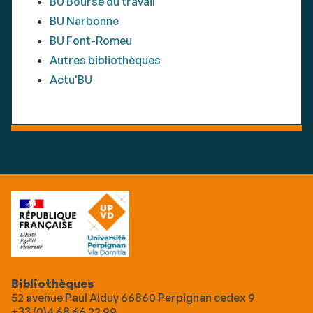
BU Bourse du travail
BU Narbonne
BU Font-Romeu
Autres bibliothèques
Actu'BU
Bibliothèques
52 avenue Paul Alduy 66860 Perpignan cedex 9
+33 (0)4 68 66 22 99